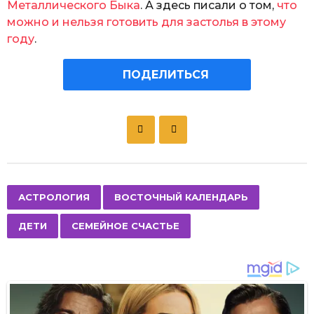
Металлического Быка
. А здесь писали о том,
что
можно и нельзя готовить для застолья в этому
году
.
ПОДЕЛИТЬСЯ
P
o
s
t
P
,
,
,
АСТРОЛОГИЯ
ВОСТОЧНЫЙ КАЛЕНДАРЬ
a
ДЕТИ
СЕМЕЙНОЕ СЧАСТЬЕ
g
i
n
a
t