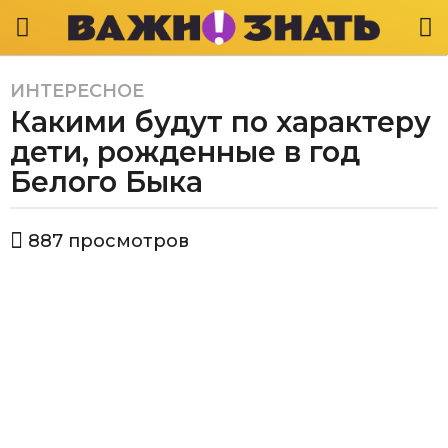
ИНТЕРЕСНОЕ
6
Какими будут по характеру
л
е
дети, рожденные в год
т
Белого Быка
a
g
а
o
887
просмотров
в
6
т
л
о
р
е
В
т
а
a
ж
g
н
о
o
з
н