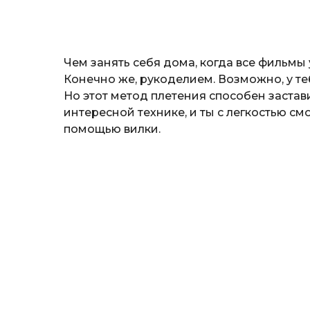
н
а
т
ь
Чем занять себя дома, когда все фильмы
Конечно же, рукоделием. Возможно, у те
Но этот метод плетения способен застав
интересной технике, и ты с легкостью с
помощью вилки.