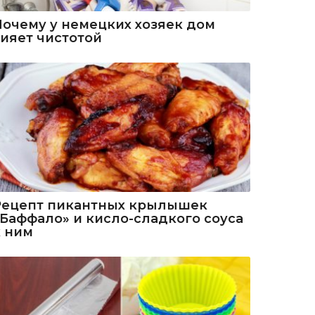
Почему у немецких хозяек дом
сияет чистотой
Рецепт пикантных крылышек
«Баффало» и кисло-сладкого соуса
к ним