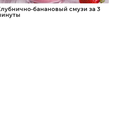
Клубнично-банановый смузи за 3
минуты