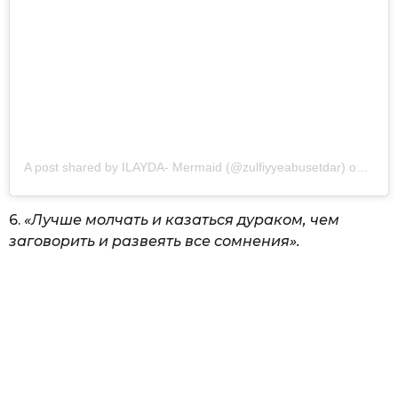
A post shared by
ILAYDA- Mermaid
(@zulfiyyeabusetdar) on
May 
6.
«Лучше молчать и казаться дураком, чем
заговорить и развеять все сомнения».