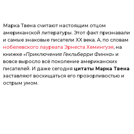
а
т
ь
Марка Твена считают настоящим отцом
американской литературы. Этот факт признавали
и самые знаковые писатели XX века. А, по словам
нобелевского лауреата Эрнеста Хемингуэя
, на
книжке
«Приключения Гекльберри Финна»
и
вовсе выросло всё поколение американских
писателей. И даже сегодня
цитаты Марка Твена
заставляют восхищаться его прозорливостью и
острым умом.