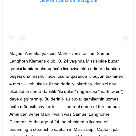
View this post on Instagram
Məşhur Amerika yazıçısı Mark Tvenin əsl adı Samuel
Lanqhorn Klemens olub. O, 24 yaşında Missisipidə buxar
gəmisi kapitanı olmaq üçün lisenziya əldə edir. Və kapitan
peşəsi ona məşhur təxəllüsünü qazandırır. Suyun təxminən
4 metr — təhlükəsiz üzmə dərinliyi olardısa, dənizçi onu
ölçdükdən sonra dərinlik "iki qulac" (ingiliscəsi "mark twain"),
deyə qışqırarmış. Bu dərinlik su buxar gəmilərinin üzməsi
üçün münasib sayılardı. . . . The real name of the famous
American writer Mark Twain was Samuel Langhorne
Clemens. At the age of 24, he obtained a license of
becoming a steamship captain in Mississippi. Captain job