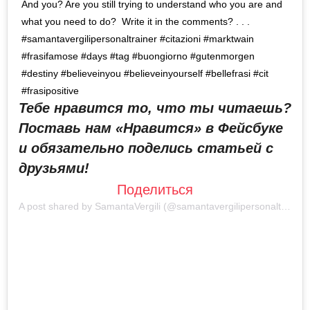
And you? Are you still trying to understand who you are and
what you need to do?⁠ ⁠ Write it in the comments?⁠ .⁠ .⁠ .⁠
#samantavergilipersonaltrainer #citazioni #marktwain
#frasifamose #days #tag #buongiorno #gutenmorgen
#destiny #believeinyou #believeinyourself #bellefrasi #cit
#frasipositive
Тебе нравится то, что ты читаешь?
Поставь нам «Нравится» в Фейсбуке
и обязательно поделись статьей с
друзьями!
Поделиться
A post shared by
SamantaVergili
(@samantavergilipersonaltrainer) on