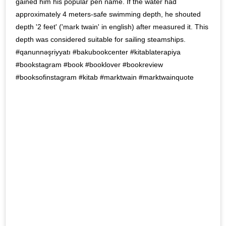
gained him his popular pen name. If the water had
approximately 4 meters-safe swimming depth, he shouted
depth '2 feet' ('mark twain' in english) after measured it. This
depth was considered suitable for sailing steamships.
#qanunnəşriyyatı #bakubookcenter #kitablaterapiya
#bookstagram #book #booklover #bookreview
#booksofinstagram #kitab #marktwain #marktwainquote