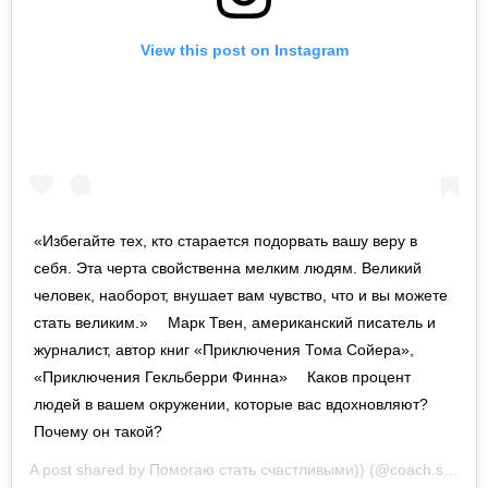
View this post on Instagram
«Избегайте тех, кто старается подорвать вашу веру в
себя. Эта черта свойственна мелким людям. Великий
человек, наоборот, внушает вам чувство, что и вы можете
стать великим.» ⠀ Марк Твен, американский писатель и
журналист, автор книг «Приключения Тома Сойера»,
«Приключения Гекльберри Финна» ⠀ Каков процент
людей в вашем окружении, которые вас вдохновляют?
Почему он такой?
A post shared by
Помогаю стать счастливыми))
(@coach.shevchenko) on