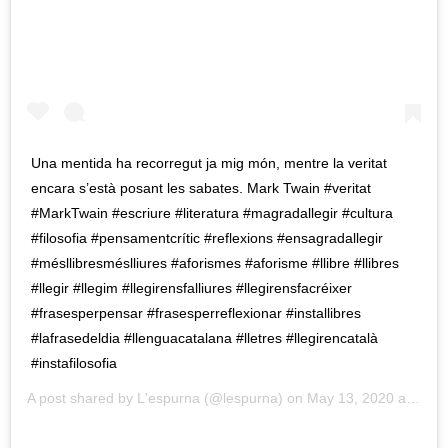
Una mentida ha recorregut ja mig món, mentre la veritat
encara s’està posant les sabates. Mark Twain #veritat
#MarkTwain #escriure #literatura #magradallegir #cultura
#filosofia #pensamentcrític #reflexions #ensagradallegir
#mésllibresméslliures #aforismes #aforisme #llibre #llibres
#llegir #llegim #llegirensfalliures #llegirensfacréixer
#frasesperpensar #frasesperreflexionar #installibres
#lafrasedeldia #llenguacatalana #lletres #llegirencatalà
#instafilosofia
A post shared by
L'espurna
(@lespurna) on
May 13, 2020 at 8:05am PDT