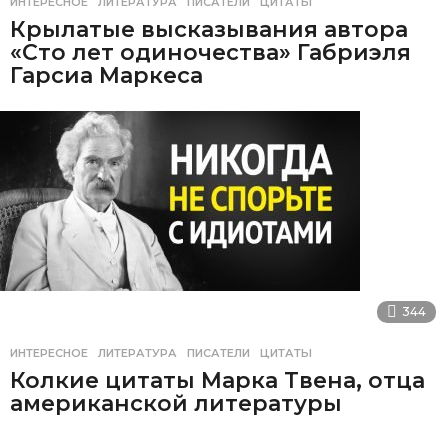
ИНТЕРЕСНОЕ
ЛИТЕРАТУРА
,
ПИСАТЕЛИ
,
ЦИТАТЫ
Крылатые высказывания автора
«Сто лет одиночества» Габриэля
Гарсиа Маркеса
344
ИНТЕРЕСНОЕ
ЛИТЕРАТУРА
,
ПИСАТЕЛИ
,
ЦИТАТЫ
Колкие цитаты Марка Твена, отца
американской литературы