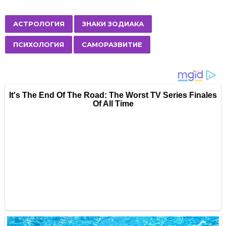
t
P
,
,
,
АСТРОЛОГИЯ
ЗНАКИ ЗОДИАКА
a
ПСИХОЛОГИЯ
САМОРАЗВИТИЕ
g
i
n
a
t
i
o
n