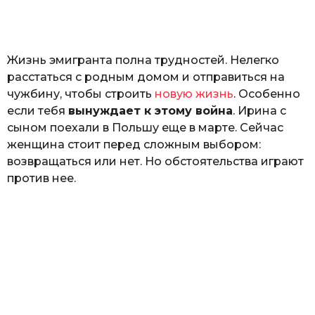
o
н
а
Г
е
Жизнь эмигранта полна трудностей. Нелегко
р
к
расстаться с родным домом и отправиться на
а
чужбину, чтобы строить
новую жизнь
. Особенно
л
если тебя
вынуждает к этому война
. Ирина с
ю
к
сыном поехали в Польшу еще в марте. Сейчас
женщина стоит перед сложным выбором:
возвращаться или нет. Но обстоятельства играют
против нее.