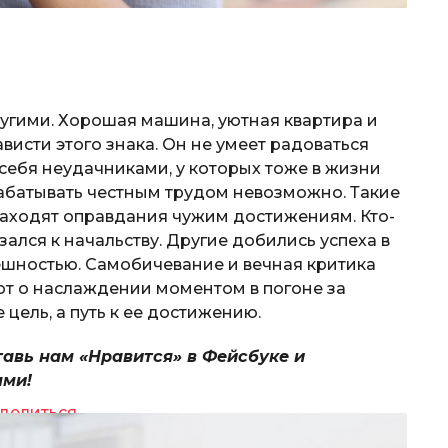
ругими. Хорошая машина, уютная квартира и
висти этого знака. Он не умеет радоваться
себя неудачниками, у которых тоже в жизни
рабатывать честным трудом невозможно. Такие
находят оправдания чужим достижениям. Кто-
лся к начальству. Другие добились успеха в
ешностью. Самобичевание и вечная критика
ют о наслаждении моментом в погоне за
е цель, а путь к ее достижению.
тавь нам «Нравится» в Фейсбуке и
ями!
делиться