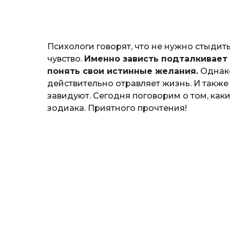
н
а
т
ь
Психологи говорят, что не нужно стыдит
чувство.
Именно зависть подталкивает
понять свои истинные желания.
Однако
действительно отравляет жизнь. И также
завидуют. Сегодня поговорим о том, как
зодиака. Приятного прочтения!