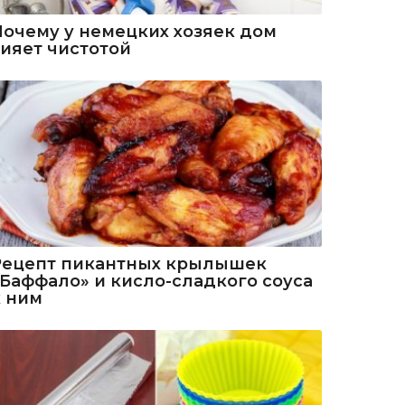
Почему у немецких хозяек дом
сияет чистотой
Рецепт пикантных крылышек
«Баффало» и кисло-сладкого соуса
к ним