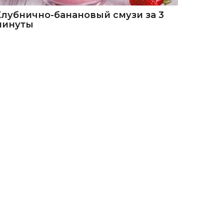
Клубнично-банановый смузи за 3
минуты