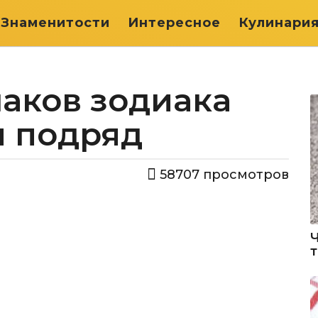
Знаменитости
Интересное
Кулинари
аков зодиака
м подряд
58707
просмотров