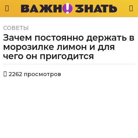
СОВЕТЫ
5
Зачем постоянно держать в
л
е
морозилке лимон и для
т
чего он пригодится
a
g
а
o
2262
просмотров
в
5
т
л
о
р
е
В
т
а
a
ж
g
н
о
o
з
н