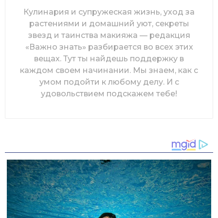
Кулинария и супружеская жизнь, уход за
растениями и домашний уют, секреты
звезд и таинства макияжа — редакция
«Важно знать» разбирается во всех этих
вещах. Тут ты найдешь поддержку в
каждом своем начинании. Мы знаем, как с
умом подойти к любому делу. И с
удовольствием подскажем тебе!