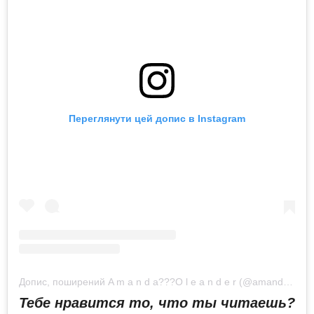
Переглянути цей допис в Instagram
Допис, поширений A m a n d a??‍?O l e a n d e r (@amandaoleander)
Тебе нравится то, что ты читаешь?