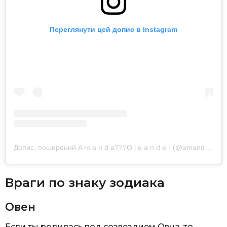
Переглянути цей допис в Instagram
Допис, поширений A m a n d a??‍?O l e a n d e r (@amandaoleander)
Враги по знаку зодиака
Овен
Если ты родилась под созвездием Овна, то