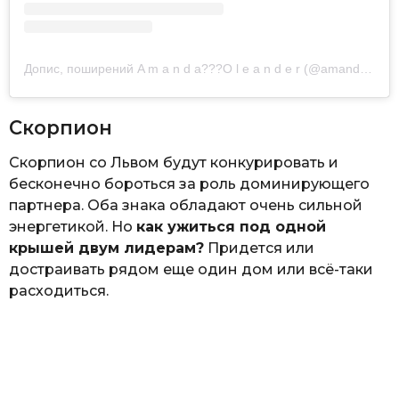
Допис, поширений A m a n d a??‍?O l e a n d e r (@amandaoleander)
Скорпион
Скорпион со Львом будут конкурировать и
бесконечно бороться за роль доминирующего
партнера. Оба знака обладают очень сильной
энергетикой. Но
как ужиться под одной
крышей двум лидерам?
Придется или
достраивать рядом еще один дом или всё-таки
расходиться.