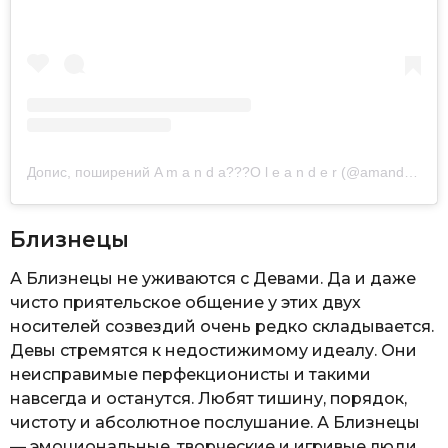
Допис, поширений A m a n d a??‍?O l e a n d e r (@amandaoleander)
Близнецы
А Близнецы не уживаются с Девами. Да и даже
чисто приятельское общение у этих двух
носителей созвездий очень редко складывается.
Девы стремятся к недостижимому идеалу. Они
неисправимые перфекционисты и такими
навсегда и останутся. Любят тишину, порядок,
чистоту и абсолютное послушание. А Близнецы
— эмоциональные, творческие и игривые люди.