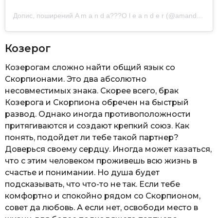
Допис, поширений A m a n d a??‍?O l e a n d e r (@amandaoleander)
Козерог
Козерогам сложно найти общий язык со
Скорпионами. Это два абсолютно
несовместимых знака. Скорее всего, брак
Козерога и Скорпиона обречен на быстрый
развод. Однако иногда противоположности
притягиваются и создают крепкий союз. Как
понять, подойдет ли тебе такой партнер?
Доверься своему сердцу. Иногда может казаться,
что с этим человеком проживешь всю жизнь в
счастье и понимании. Но душа будет
подсказывать, что что-то не так. Если тебе
комфортно и спокойно рядом со Скорпионом,
совет да любовь. А если нет, освободи место в