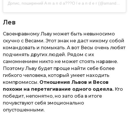
Допис, поширений A m a n d a??‍?O l e a n d e r (@amandaoleander)
Лев
Своенравному Льву может быть невыносимо
скучно с Весами. Этот знак не даст никому собой
командовать и помыкать. А вот Весы очень любят
подчинять других людей. Рядом с их
самомнением никто не может стоять наравне.
Поэтому Льву будет проще найти себе более
гибкого человека, который умеет находить
компромиссы.
Отношения Львов и Весов
похожи на перетягивание одного одеяла.
Кто
победит, непонятно, но зато оба в итоге
почувствуют себя эмоционально
опустошенными.