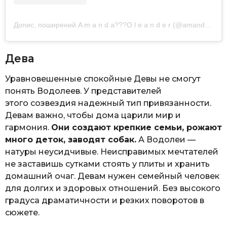
Допис, поширений A m a n d a??‍?O l e a n d e r (@amandaoleander)
Дева
Уравновешенные спокойные Девы не смогут
понять Водолеев. У представителей
этого созвездия надежный тип привязанности.
Девам важно, чтобы дома царили мир и
гармония.
Они создают крепкие семьи, рожают
много деток, заводят собак.
А Водолеи —
натуры неусидчивые. Неисправимых мечтателей
не заставишь сутками стоять у плиты и хранить
домашний очаг. Девам нужен семейный человек
для долгих и здоровых отношений. Без высокого
градуса драматичности и резких поворотов в
сюжете.