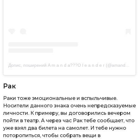
Допис, поширений A m a n d a??‍?O l e a n d e r (@amandaoleander)
Рак
Раки тоже эмоциональные и вспыльчивые.
Носители данного знака очень непредсказуемые
личности. К примеру, вы договорились вечером
пойти в театр. А через час Рак тебе сообщает, что
уже взял два билета на самолет. И тебе нужно
поторопиться, чтобы собрать вещи в