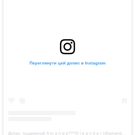
Переглянути цей допис в Instagram
Допис, поширений A m a n d a??‍?O l e a n d e r (@amandaoleander)