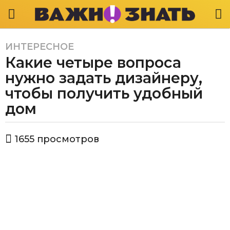
ИНТЕРЕСНОЕ
6
Какие четыре вопроса
л
е
нужно задать дизайнеру,
т
чтобы получить удобный
a
дом
g
o
6
а
1655
просмотров
в
л
т
е
о
т
р
В
a
а
g
ж
o
н
о