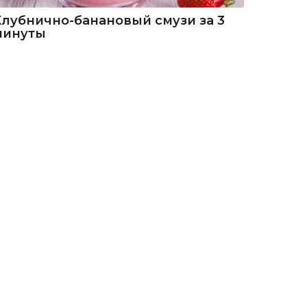
Клубнично-банановый смузи за 3
минуты