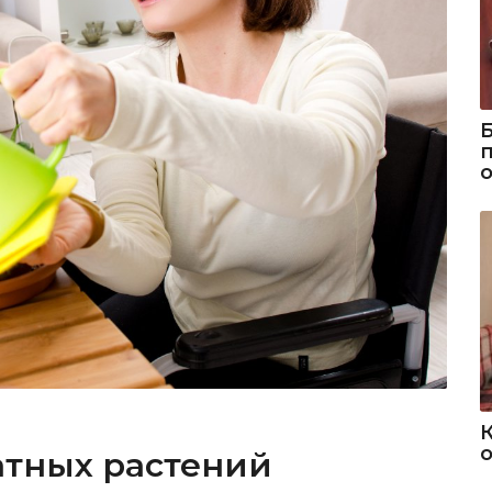
о
атных растений