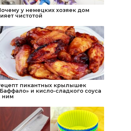
Почему у немецких хозяек дом
сияет чистотой
Рецепт пикантных крылышек
«Баффало» и кисло-сладкого соуса
к ним