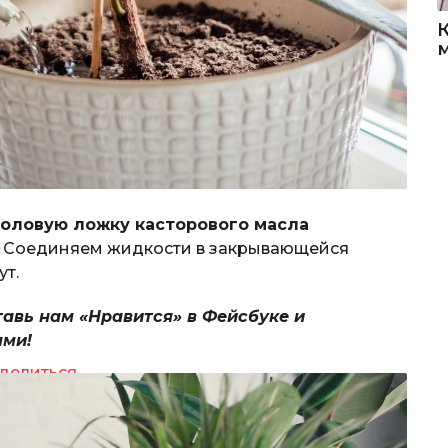
толовую ложку касторового масла
.
Соединяем жидкости в закрывающейся
ут.
тавь нам «Нравится» в Фейсбуке и
ями!
делиться