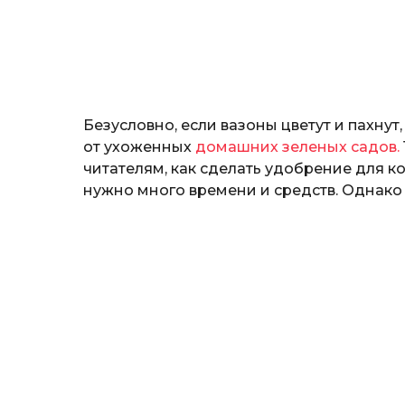
н
о
з
н
а
т
ь
Безусловно, если вазоны цветут и пахнут,
от ухоженных
домашних зеленых садов.
читателям, как сделать удобрение для к
нужно много времени и средств. Однак