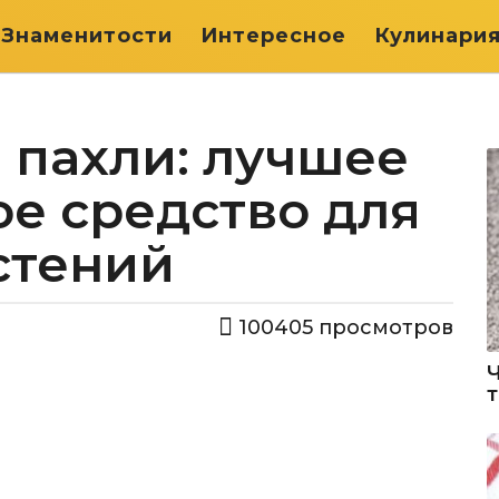
Знаменитости
Интересное
Кулинари
 пахли: лучшее
ое средство для
стений
100405
просмотров