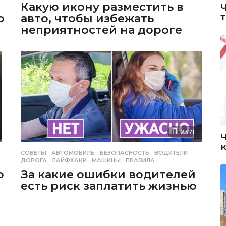
Какую икону разместить в
о
авто, чтобы избежать
неприятностей на дороге
2371
СОВЕТЫ
АВТОМОБИЛЬ
,
БЕЗОПАСНОСТЬ
,
ВОДИТЕЛИ
,
ДОРОГА
,
ЛАЙФХАКИ
,
МАШИНЫ
,
ПРАВИЛА
ю
За какие ошибки водителей
есть риск заплатить жизнью