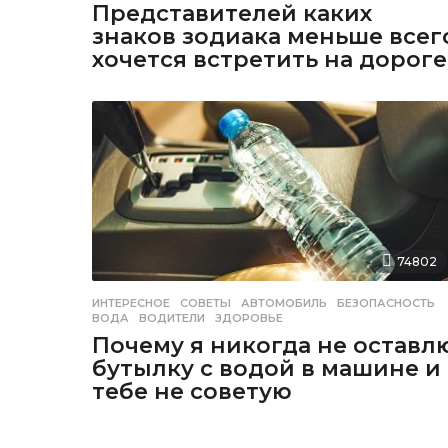
Представителей каких
знаков зодиака меньше всег
хочется встретить на дороге
74802
ИНТЕРЕСНОЕ
,
СОВЕТЫ
АВТОМОБИЛЬ
,
БЕЗОПАСНОСТЬ
,
ВОДА
,
ВОДИТЕЛИ
,
ЗДОРОВЬЕ
Почему я никогда не оставл
бутылку с водой в машине и
тебе не советую