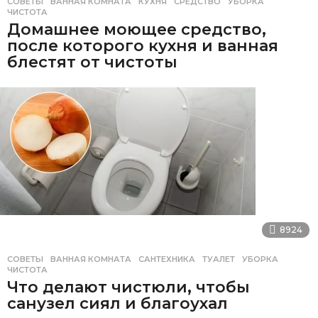
СОВЕТЫ
ВАННАЯ КОМНАТА
,
КУХНЯ
,
СРЕДСТВО
,
УБОРКА
,
ЧИСТОТА
Домашнее моющее средство,
после которого кухня и ванная
блестят от чистоты
8924
СОВЕТЫ
ВАННАЯ КОМНАТА
,
САНТЕХНИКА
,
ТУАЛЕТ
,
УБОРКА
,
ЧИСТОТА
Что делают чистюли, чтобы
санузел сиял и благоухал