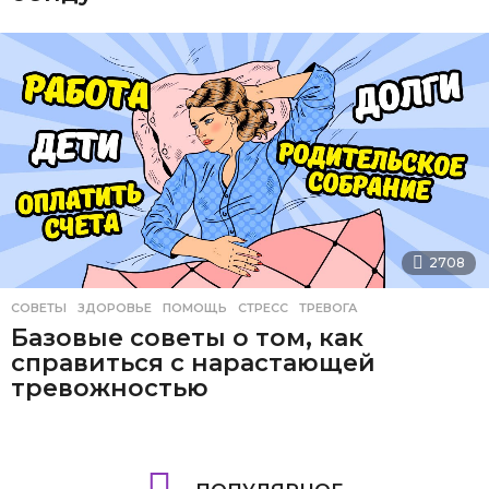
2708
СОВЕТЫ
ЗДОРОВЬЕ
,
ПОМОЩЬ
,
СТРЕСС
,
ТРЕВОГА
Базовые советы о том, как
справиться с нарастающей
тревожностью