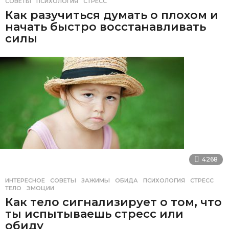
СОВЕТЫ
ПСИХОЛОГИЯ
,
СТРЕСС
Как разучиться думать о плохом и
начать быстро восстанавливать
силы
4268
ИНТЕРЕСНОЕ
,
СОВЕТЫ
ЗАЖИМЫ
,
ОБИДА
,
ПСИХОЛОГИЯ
,
СТРЕСС
,
ТЕЛО
,
ЭМОЦИИ
Как тело сигнализирует о том, что
ты испытываешь стресс или
обиду