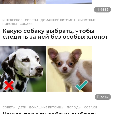
4883
ИНТЕРЕСНОЕ
,
СОВЕТЫ
ДОМАШНИЙ ПИТОМЕЦ
,
ЖИВОТНЫЕ
,
ПОРОДЫ
,
СОБАКИ
Какую собаку выбрать, чтобы
следить за ней без особых хлопот
5547
СОВЕТЫ
ДЕТИ
,
ДОМАШНИЕ ПИТОМЦЫ
,
ПОРОДЫ
,
СОБАКИ