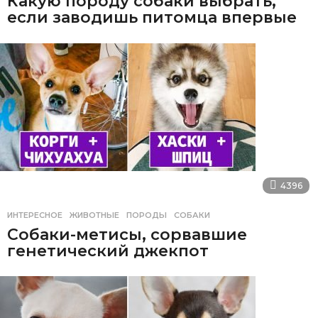
Какую породу собаки выбрать,
если заводишь питомца впервые
4396
ИНТЕРЕСНОЕ
ЖИВОТНЫЕ
,
ПОРОДЫ
,
СОБАКИ
Собаки-метисы, сорвавшие
генетический джекпот