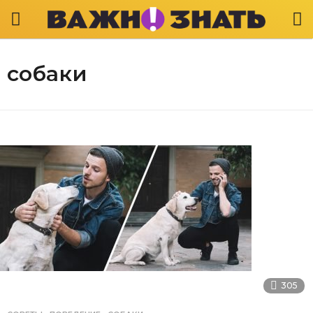
собаки
305