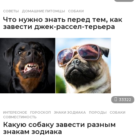
СОВЕТЫ
ДОМАШНИЕ ПИТОМЦЫ
,
СОБАКИ
Что нужно знать перед тем, как
завести джек-рассел-терьера
33322
ИНТЕРЕСНОЕ
ГОРОСКОП
,
ЗНАКИ ЗОДИАКА
,
ПОРОДЫ
,
СОБАКИ
,
СОВМЕСТИМОСТЬ
Какую собаку завести разным
знакам зодиака