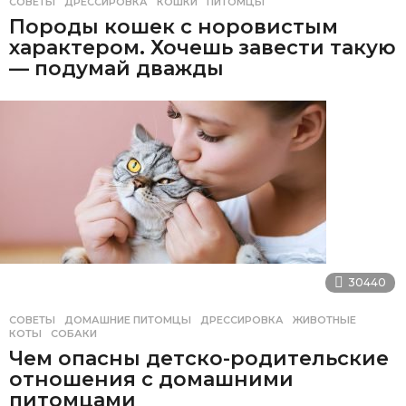
СОВЕТЫ
ДРЕССИРОВКА
,
КОШКИ
,
ПИТОМЦЫ
Породы кошек с норовистым
характером. Хочешь завести такую
— подумай дважды
30440
СОВЕТЫ
ДОМАШНИЕ ПИТОМЦЫ
,
ДРЕССИРОВКА
,
ЖИВОТНЫЕ
,
КОТЫ
,
СОБАКИ
Чем опасны детско-родительские
отношения с домашними
питомцами