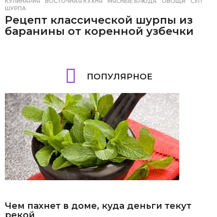
КУЛИНАРИЯ
ВОСТОЧНАЯ КУХНЯ
,
МЯСНЫЕ БЛЮДА
,
ОВОЩИ
,
СУП
,
ШУРПА
Рецепт классической шурпы из
баранины от коренной узбечки
ПОПУЛЯРНОЕ
Чем пахнет в доме, куда деньги текут
рекой