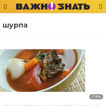
шурпа
1818