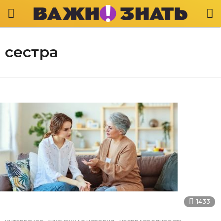
сестра
1433