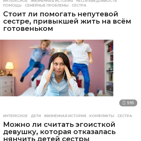
ИНТЕРЕСНОЕ
ЖИЗНЕННАЯ ИСТОРИЯ
,
НЕСПРАВЕДЛИВОСТЬ
,
ПОМОЩЬ
,
СЕМЕЙНЫЕ ПРОБЛЕМЫ
,
СЕСТРА
Стоит ли помогать непутевой
сестре, привыкшей жить на всём
готовеньком
595
ИНТЕРЕСНОЕ
ДЕТИ
,
ЖИЗНЕННАЯ ИСТОРИЯ
,
КОНФЛИКТЫ
,
СЕСТРА
Можно ли считать эгоисткой
девушку, которая отказалась
нянчить детей сестры