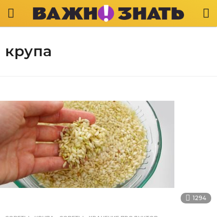
крупа
1294