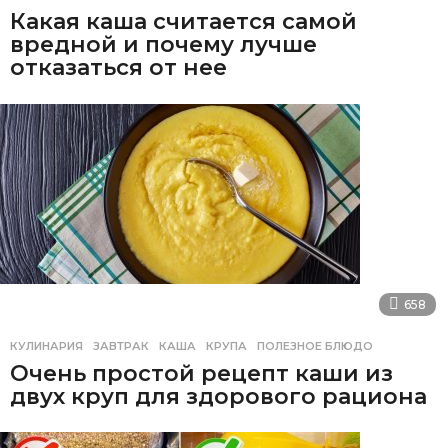
Какая каша считается самой
вредной и почему лучше
отказаться от нее
658
КУЛИНАРИЯ
ЗАВТРАК
,
КАША
,
КРУПА
,
ПОЛЕЗНОЕ БЛЮДО
Очень простой рецепт каши из
двух круп для здорового рациона