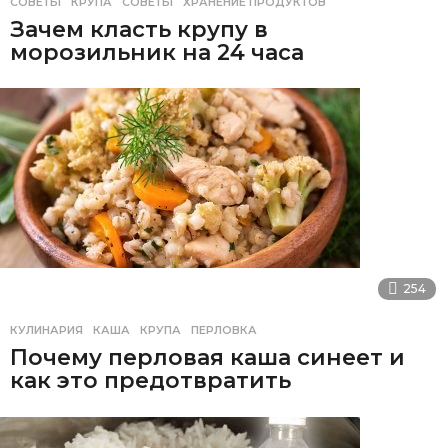
СОВЕТЫ
КРУПА
,
СОВЕТЫ
,
ХРАНЕНИЕ ПРОДУКТОВ
Зачем класть крупу в
морозильник на 24 часа
254
КУЛИНАРИЯ
КАША
,
КРУПА
,
ПЕРЛОВКА
Почему перловая каша синеет и
как это предотвратить