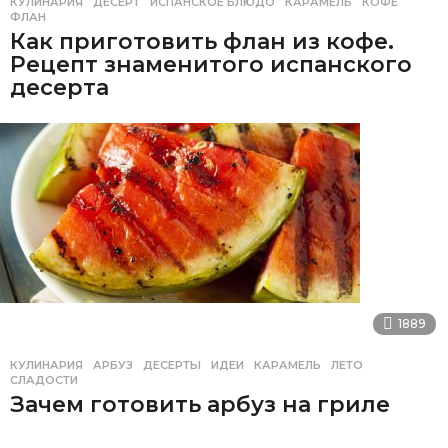
КУЛИНАРИЯ
ДЕСЕРТ
,
ИСПАНСКОЕ БЛЮДО
,
КАРАМЕЛЬ
,
КОФЕ
,
ФЛАН
Как приготовить флан из кофе.
Рецепт знаменитого испанского
десерта
1889
КУЛИНАРИЯ
АРБУЗ
,
ДЕСЕРТЫ
,
ИДЕИ
,
КАРАМЕЛЬ
,
ЛЕТО
,
СЛАДОСТИ
Зачем готовить арбуз на гриле