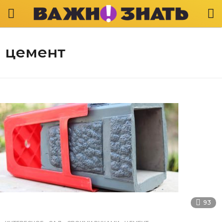
цемент
93