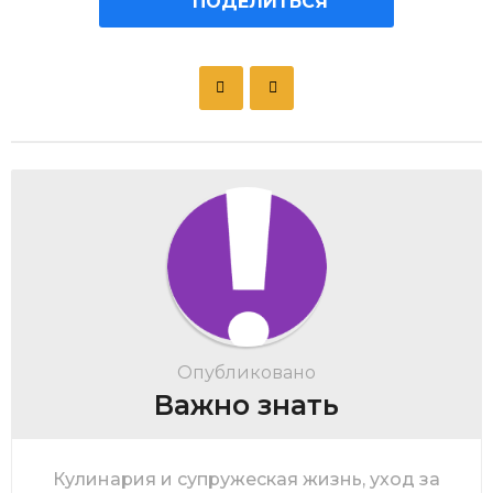
ПОДЕЛИТЬСЯ
P
o
s
t
P
a
g
i
n
a
t
Опубликовано
i
Важно знать
o
n
Кулинария и супружеская жизнь, уход за