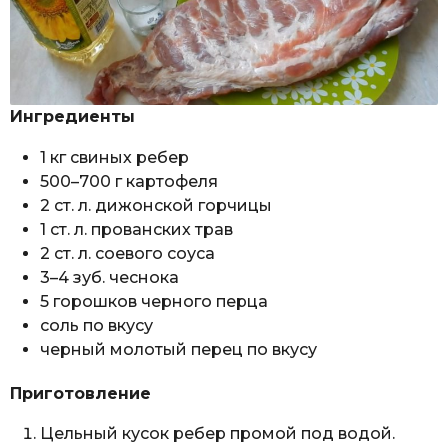
Ингредиенты
1 кг свиных ребер
500–700 г картофеля
2 ст. л. дижонской горчицы
1 ст. л. прованских трав
2 ст. л. соевого соуса
3–4 зуб. чеснока
5 горошков черного перца
соль по вкусу
черный молотый перец по вкусу
Приготовление
Цельный кусок ребер промой под водой.