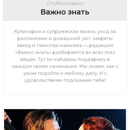
Опубликовано
Важно знать
Кулинария и супружеская жизнь, уход за
растениями и домашний уют, секреты
звезд и таинства макияжа — редакция
«Важно знать» разбирается во всех этих
вещах. Тут ты найдешь поддержку в
каждом своем начинании. Мы знаем, как с
умом подойти к любому делу. И с
удовольствием подскажем тебе!