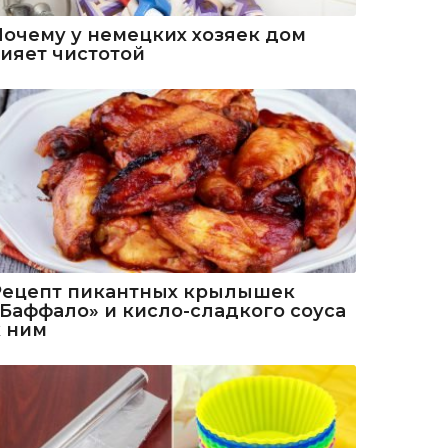
Почему у немецких хозяек дом
сияет чистотой
Рецепт пикантных крылышек
«Баффало» и кисло-сладкого соуса
к ним