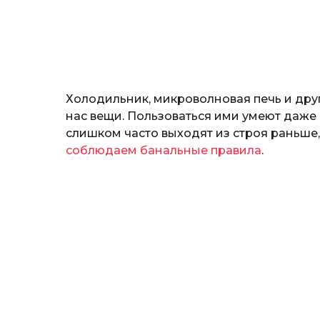
н
о
з
н
а
т
ь
Холодильник, микроволновая печь и др
нас вещи. Пользоваться ими умеют даже
слишком часто выходят из строя раньше,
соблюдаем банальные правила
.