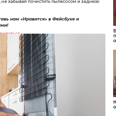
го, не забывай почистить пылесосом и заднюю
тавь нам «Нравится» в Фейсбуке и
ями!
делиться
о