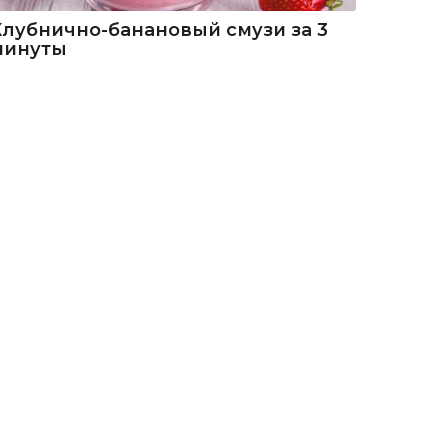
Клубнично-банановый смузи за 3
минуты