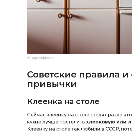
© Depositphotos
Советские правила и
привычки
Клеенка на столе
Сейчас клеенку на столе стелят разве чт
кухне лучше постелить
хлопковую или л
Клеенку на столе так любили в СССР, пото