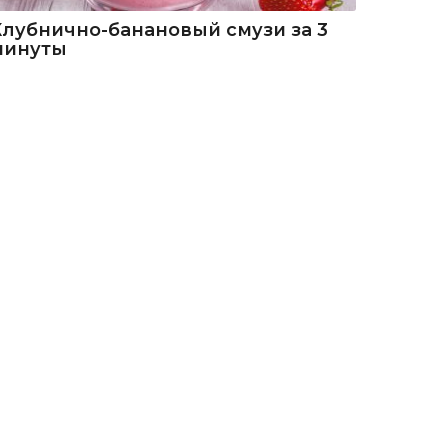
Клубнично-банановый смузи за 3
минуты