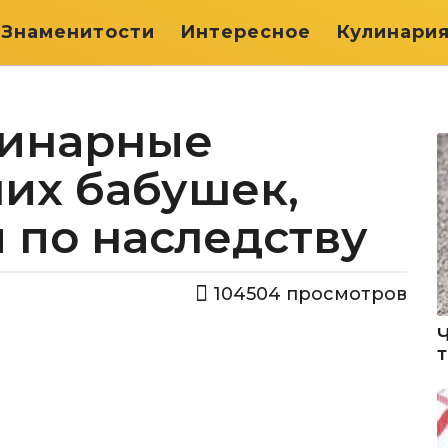
Знаменитости
Интересное
Кулинари
линарные
их бабушек,
 по наследству
104504
просмотров