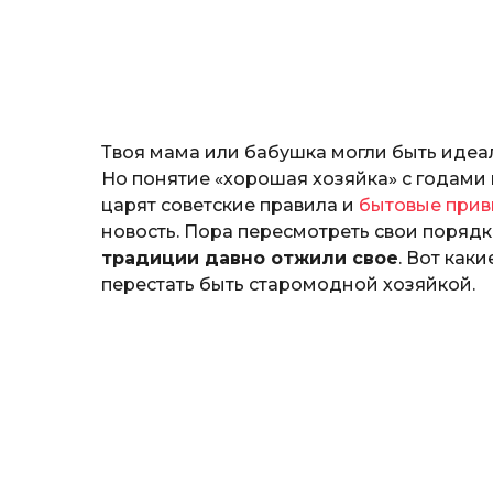
т
o
е
р
и
н
а
Г
Твоя мама или бабушка могли быть идеа
е
р
Но понятие «хорошая хозяйка» с годами 
к
царят советские правила и
бытовые прив
а
новость. Пора пересмотреть свои порядки
л
традиции давно отжили свое
. Вот как
ю
к
перестать быть старомодной хозяйкой.