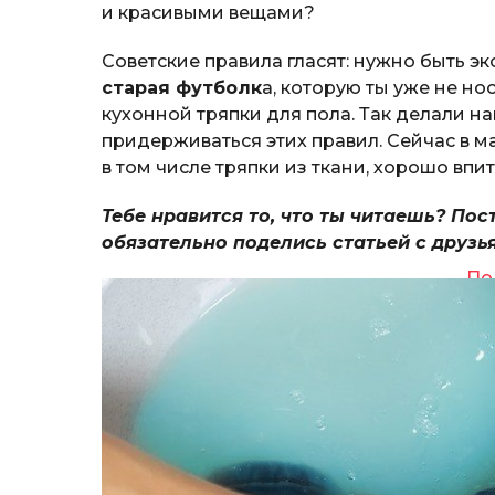
и красивыми вещами?
Советские правила гласят: нужно быть э
старая футболк
а, которую ты уже не н
кухонной тряпки для пола. Так делали н
придерживаться этих правил. Сейчас в м
в том числе тряпки из ткани, хорошо впи
Тебе нравится то, что ты читаешь? Пос
обязательно поделись статьей с друзь
По