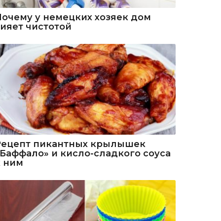
Почему у немецких хозяек дом
сияет чистотой
Рецепт пикантных крылышек
«Баффало» и кисло-сладкого соуса
к ним