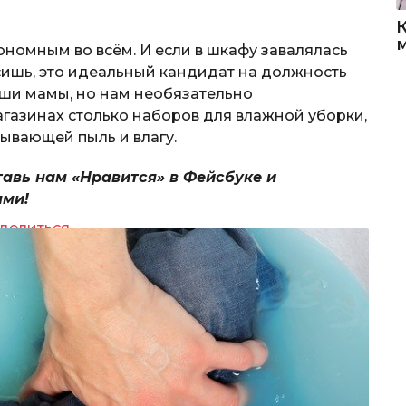
кономным во всём. И если в шкафу завалялась
осишь, это идеальный кандидат на должность
аши мамы, но нам необязательно
агазинах столько наборов для влажной уборки,
тывающей пыль и влагу.
тавь нам «Нравится» в Фейсбуке и
ями!
делиться