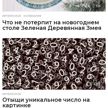
516
ИНТЕРЕСНОЕ
,
КУЛИНАРИЯ
Что не потерпит на новогоднем
столе Зеленая Деревянная Змея
4317
ИНТЕРЕСНОЕ
Отыщи уникальное число на
картинке