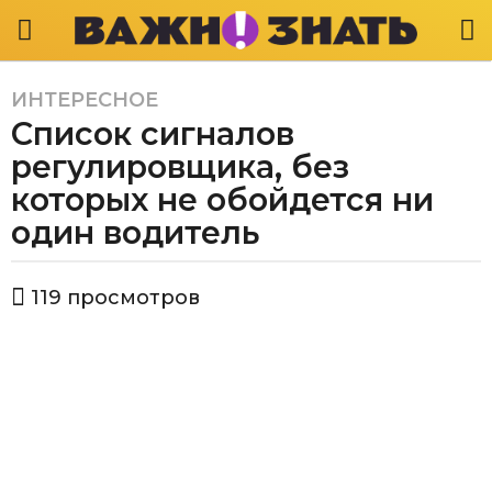
ИНТЕРЕСНОЕ
4
Список сигналов
г
о
регулировщика, без
д
которых не обойдется ни
а
один водитель
a
g
o
а
119
просмотров
в
4
т
г
о
о
р
В
д
а
а
ж
a
н
g
о