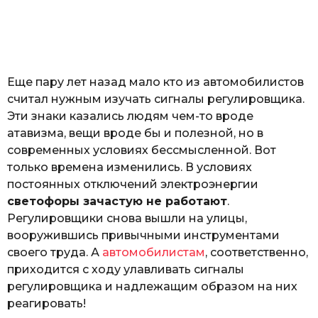
з
o
н
а
т
ь
Еще пару лет назад мало кто из автомобилистов
считал нужным изучать сигналы регулировщика.
Эти знаки казались людям чем-то вроде
атавизма, вещи вроде бы и полезной, но в
современных условиях бессмысленной. Вот
только времена изменились. В условиях
постоянных отключений электроэнергии
светофоры зачастую не работают
.
Регулировщики снова вышли на улицы,
вооружившись привычными инструментами
своего труда. А
автомобилистам
, соответственно,
приходится с ходу улавливать сигналы
регулировщика и надлежащим образом на них
реагировать!