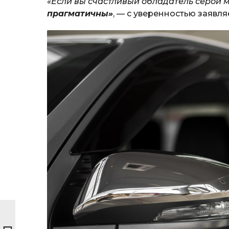
«Если вы счастливый обладатель серой 
прагматичны»
, — с уверенностью заявля