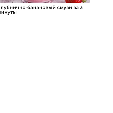
Клубнично-банановый смузи за 3
минуты