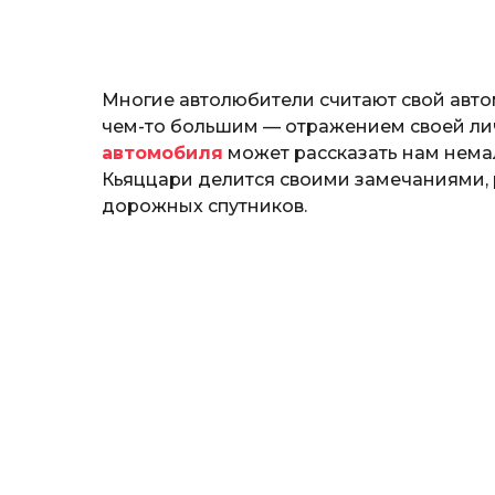
o
н
а
т
ь
Многие автолюбители считают свой авто
чем-то большим — отражением своей личн
автомобиля
может рассказать нам немал
Кьяццари делится своими замечаниями,
дорожных спутников.