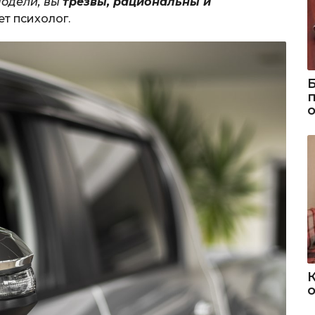
модели, вы
трезвы, рациональны и
ет психолог.
о