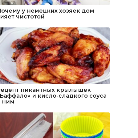
Почему у немецких хозяек дом
сияет чистотой
Рецепт пикантных крылышек
«Баффало» и кисло-сладкого соуса
к ним