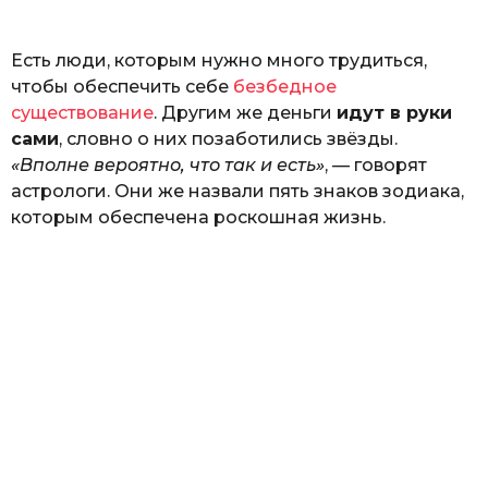
o
Г
е
Есть люди, которым нужно много трудиться,
р
к
чтобы обеспечить себе
безбедное
а
существование
. Другим же деньги
идут в руки
л
сами
, словно о них позаботились звёзды.
ю
к
«Вполне вероятно, что так и есть»
, — говорят
астрологи. Они же назвали пять знаков зодиака,
которым обеспечена роскошная жизнь.