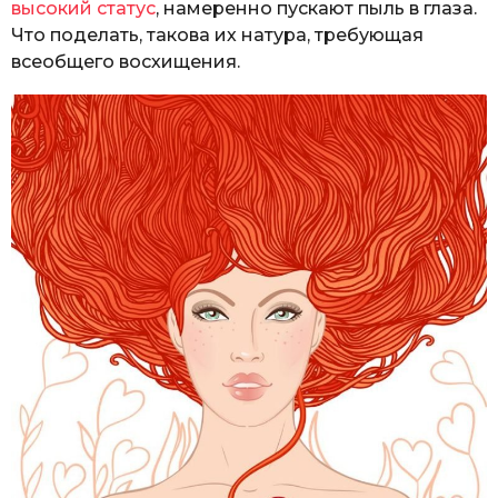
высокий статус
, намеренно пускают пыль в глаза.
Что поделать, такова их натура, требующая
всеобщего восхищения.