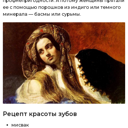
профнепригодности. А потому женщины прятали
ее с помощью порошков из индиго или темного
минерала — басмы или сурьмы.
Рецепт красоты зубов
мисвак