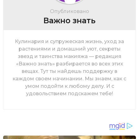
a
t
Опубликовано
i
Важно знать
o
n
Кулинария и супружеская жизнь, уход за
растениями и домашний уют, секреты
звезд и таинства макияжа — редакция
«Важно знать» разбирается во всех этих
вещах. Тут ты найдешь поддержку в
каждом своем начинании. Мы знаем, как с
умом подойти к любому делу. И с
удовольствием подскажем тебе!