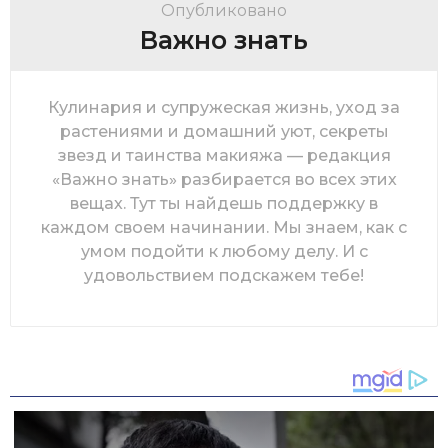
Опубликовано
Важно знать
Кулинария и супружеская жизнь, уход за
растениями и домашний уют, секреты
звезд и таинства макияжа — редакция
«Важно знать» разбирается во всех этих
вещах. Тут ты найдешь поддержку в
каждом своем начинании. Мы знаем, как с
умом подойти к любому делу. И с
удовольствием подскажем тебе!