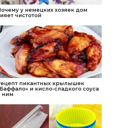
Почему у немецких хозяек дом
сияет чистотой
Рецепт пикантных крылышек
«Баффало» и кисло-сладкого соуса
к ним