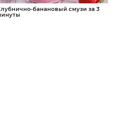
Клубнично-банановый смузи за 3
минуты