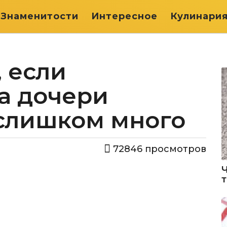
Знаменитости
Интересное
Кулинари
, если
а дочери
 слишком много
72846
просмотров