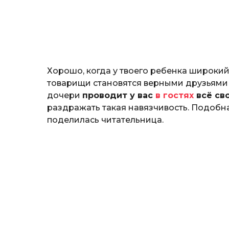
т
е
р
и
н
а
Г
Хорошо, когда у твоего ребенка широкий
е
р
товарищи становятся верными друзьями н
к
дочери
проводит у вас
в гостях
всё св
а
раздражать такая навязчивость. Подобная
л
поделилась читательница.
ю
к