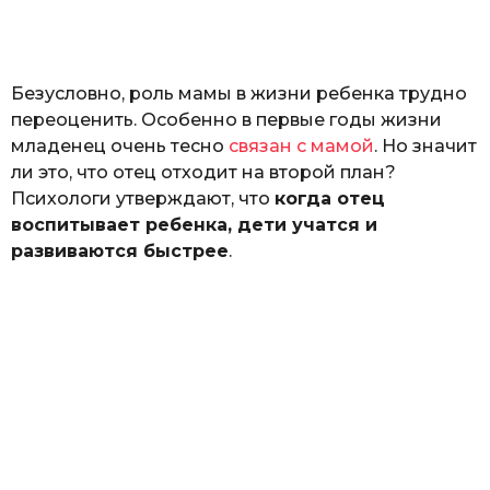
н
а
Г
е
Безусловно, роль мамы в жизни ребенка трудно
р
к
переоценить. Особенно в первые годы жизни
а
младенец очень тесно
связан с мамой
. Но значит
л
ли это, что отец отходит на второй план?
ю
к
Психологи утверждают, что
когда отец
воспитывает ребенка, дети учатся и
развиваются быстрее
.