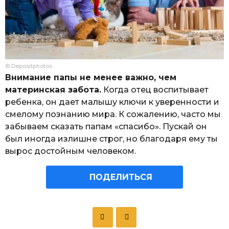
© Depositphotos
Внимание папы не менее важно, чем
материнская забота.
Когда отец воспитывает
ребенка, он дает малышу ключи к уверенности и
смелому познанию мира. К сожалению, часто мы
забываем сказать папам «спасибо». Пускай он
был иногда излишне строг, но благодаря ему ты
вырос достойным человеком.
ПОДЕЛИТЬСЯ
P
o