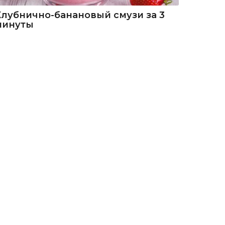
Клубнично-банановый смузи за 3
минуты