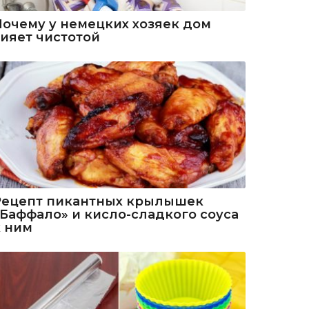
Почему у немецких хозяек дом
сияет чистотой
Рецепт пикантных крылышек
«Баффало» и кисло-сладкого соуса
к ним