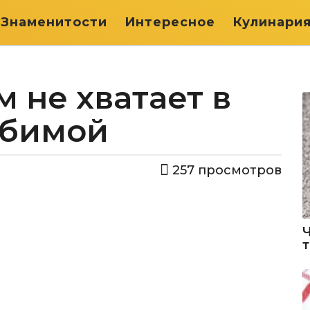
Знаменитости
Интересное
Кулинари
 не хватает в
юбимой
257
просмотров