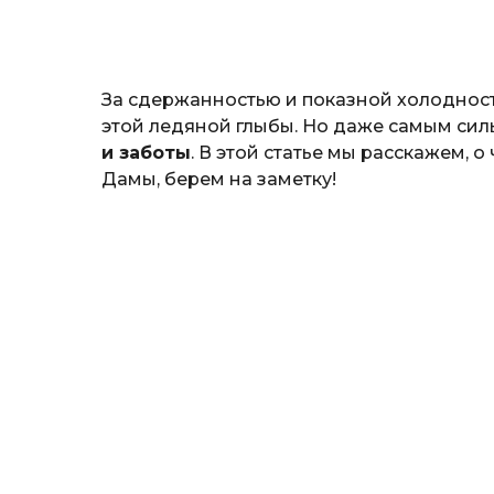
o
и
н
а
Г
За сдержанностью и показной холодно
е
р
этой ледяной глыбы. Но даже самым си
к
и заботы
. В этой статье мы расскажем, 
а
Дамы, берем на заметку!
л
ю
к