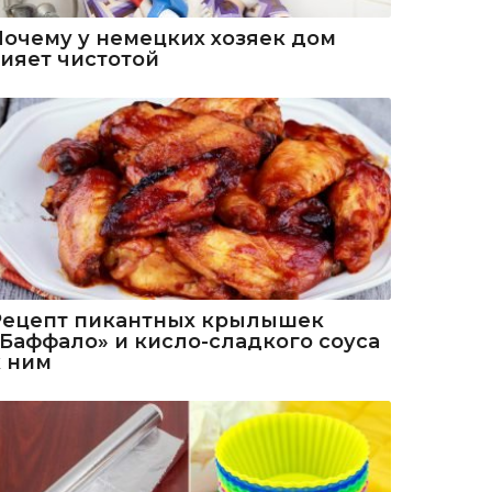
Почему у немецких хозяек дом
сияет чистотой
Рецепт пикантных крылышек
«Баффало» и кисло-сладкого соуса
к ним