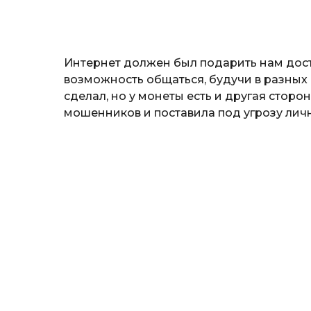
н
а
т
ь
Интернет должен был подарить нам дост
возможность общаться, будучи в разных к
сделал, но у монеты есть и другая стор
мошенников и поставила под угрозу лич