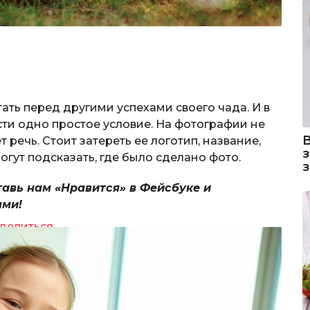
ать перед другими успехами своего чада. И в
сти одно простое условие. На фотографии не
 речь. Стоит затереть ее логотип, название,
могут подсказать, где было сделано фото.
тавь нам «Нравится» в Фейсбуке и
ями!
делиться