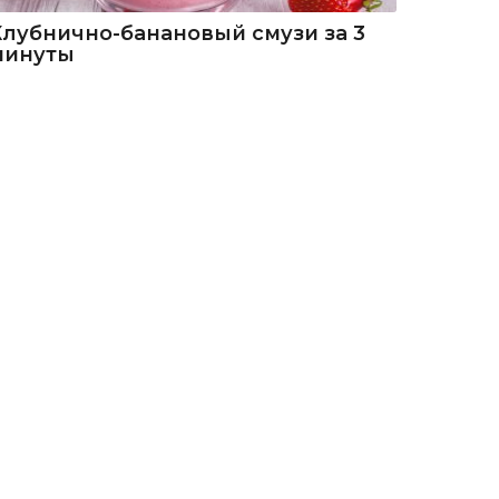
Клубнично-банановый смузи за 3
минуты