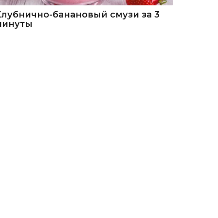
Клубнично-банановый смузи за 3
минуты