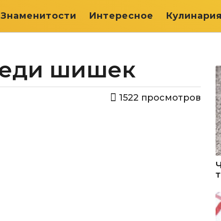
Знаменитости
Интересное
Кулинари
реди шишек
1522
просмотров