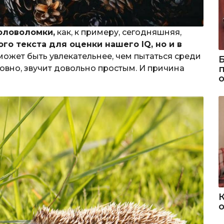
оловоломки,
как, к примеру, сегодняшняя,
го текста для оценки нашего IQ, но и в
 может быть увлекательнее, чем пытаться среди
овно, звучит довольно простым. И причина
о