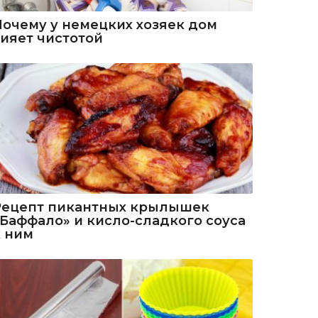
Почему у немецких хозяек дом
сияет чистотой
Рецепт пикантных крылышек
«Баффало» и кисло-сладкого соуса
к ним