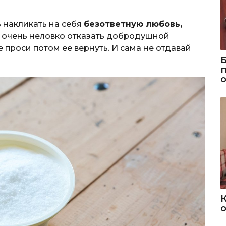
ь накликать на себя
безответную любовь,
е очень неловко отказать добродушной
е проси потом ее вернуть. И сама не отдавай
о