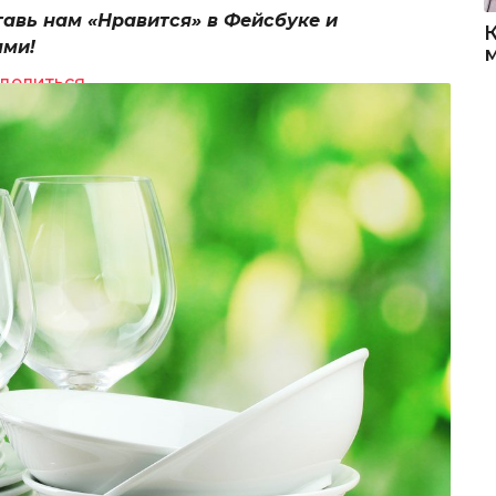
тавь нам «Нравится» в Фейсбуке и
ями!
делиться