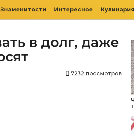
Знаменитости
Интересное
Кулинари
ать в долг, даже
осят
7232
просмотров