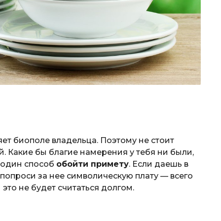
яет биополе владельца. Поэтому не стоит
й. Какие бы благие намерения у тебя ни были,
ь один способ
обойти примету
. Если даешь в
 попроси за нее символическую плату — всего
и это не будет считаться долгом.