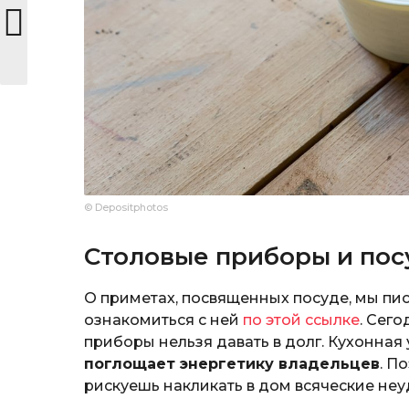
© Depositphotos
Столовые приборы и пос
О приметах, посвященных посуде, мы пи
ознакомиться с ней
по этой ссылке
. Сег
приборы нельзя давать в долг. Кухонная 
поглощает энергетику владельцев
. П
рискуешь накликать в дом всяческие неу