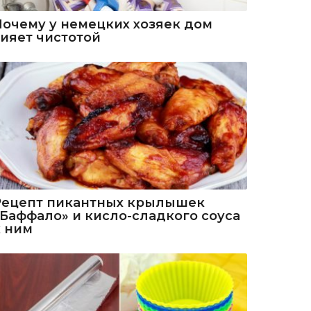
Почему у немецких хозяек дом
сияет чистотой
Рецепт пикантных крылышек
«Баффало» и кисло-сладкого соуса
к ним