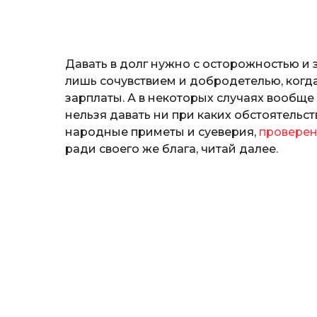
o
и
н
а
Г
Давать в долг нужно с осторожностью и 
е
р
лишь сочувствием и добродетелью, когд
к
зарплаты. А в некоторых случаях вообще
а
нельзя давать ни при каких обстоятельст
л
народные приметы и суеверия,
провере
ю
к
ради своего же блага, читай далее.