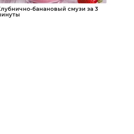
Клубнично-банановый смузи за 3
минуты