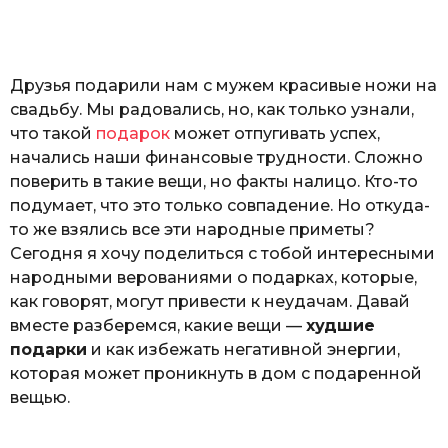
o
а
т
ь
Друзья подарили нам с мужем красивые ножи на
свадьбу. Мы радовались, но, как только узнали,
что такой
подарок
может отпугивать успех,
начались наши финансовые трудности. Сложно
поверить в такие вещи, но факты налицо. Кто-то
подумает, что это только совпадение. Но откуда-
то же взялись все эти народные приметы?
Сегодня я хочу поделиться с тобой интересными
народными верованиями о подарках, которые,
как говорят, могут привести к неудачам. Давай
вместе разберемся, какие вещи —
худшие
подарки
и как избежать негативной энергии,
которая может проникнуть в дом с подаренной
вещью.