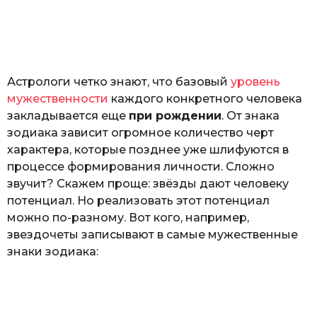
з
o
н
а
т
ь
Астрологи четко знают, что базовый
уровень
мужественности
каждого конкретного человека
закладывается еще
при рождении
. От знака
зодиака зависит огромное количество черт
характера, которые позднее уже шлифуются в
процессе формирования личности. Сложно
звучит? Скажем проще: звёзды дают человеку
потенциал. Но реализовать этот потенциал
можно по-разному. Вот кого, например,
звездочеты записывают в самые мужественные
знаки зодиака: