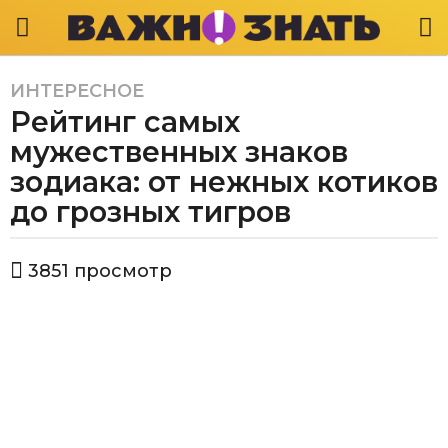
ИНТЕРЕСНОЕ
4
Рейтинг самых
г
о
мужественных знаков
д
зодиака: от нежных котиков
а
до грозных тигров
a
g
o
а
3851
просмотр
в
4
т
г
о
о
р
В
д
а
а
ж
a
н
g
о