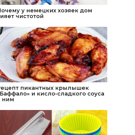
Почему у немецких хозяек дом
сияет чистотой
Рецепт пикантных крылышек
«Баффало» и кисло-сладкого соуса
к ним