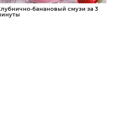
Клубнично-банановый смузи за 3
минуты