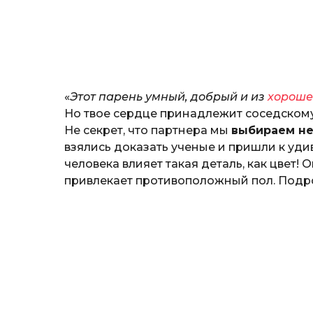
н
о
з
н
а
т
ь
«
Этот парень умный, добрый и из
хороше
Но твое сердце принадлежит соседскому
Не секрет, что партнера мы
выбираем не
взялись доказать ученые и пришли к уди
человека влияет такая деталь, как цвет!
привлекает противоположный пол. Подро