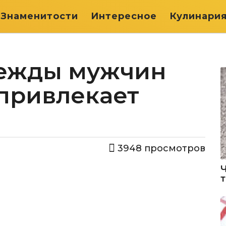
Знаменитости
Интересное
Кулинари
дежды мужчин
 привлекает
3948
просмотров