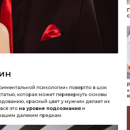
чин
риментальной психологии» повергло в шок
статью, которая может перевернуть основы
едованию, красный цвет у мужчин делает их
всё это
на уровне подсознания
и
 нашим далеким предкам.