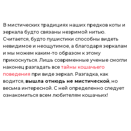
o
а
т
ь
В мистических традициях наших предков коты и
зеркала будто связаны незримой нитью.
Считается, будто пушистики способны видеть
невидимое и неощутимое, а благодаря зеркалам
и мы можем каким-то образом к этому
прикоснуться. Лишь современные ученые смогли
наконец разгадать все
тайны кошачьего
поведения
при виде зеркал. Разгадка, как
водится,
вышла отнюдь не мистической
, но
весьма интересной. С ней определенно следует
ознакомиться всем любителям кошачьих!