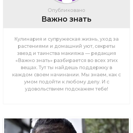
Опубликовано
Важно знать
Кулинария и супружеская жизнь, уход за
растениями и домашний уют, секреты
звезд и таинства макияжа — редакция
«Важно знать» разбирается во всех этих
вещах. Тут ты найдешь поддержку в
каждом своем начинании. Мы знаем, как с
умом подойти к любому делу. И с
удовольствием подскажем тебе!