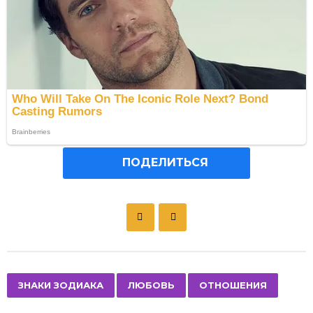
ПОДЕЛИТЬСЯ
P
o
s
t
P
,
,
ЗНАКИ ЗОДИАКА
ЛЮБОВЬ
ОТНОШЕНИЯ
a