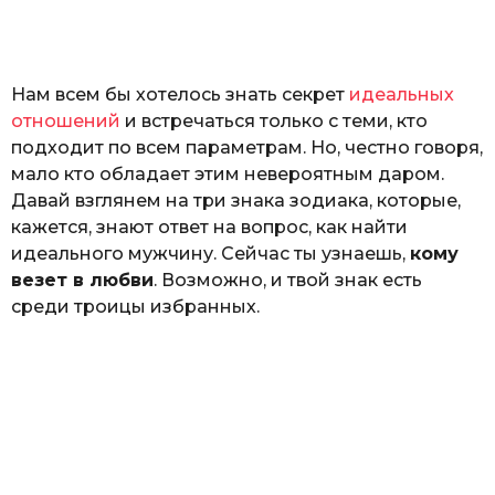
o
а
т
ь
Нам всем бы хотелось знать секрет
идеальных
отношений
и встречаться только с теми, кто
подходит по всем параметрам. Но, честно говоря,
мало кто обладает этим невероятным даром.
Давай взглянем на три знака зодиака, которые,
кажется, знают ответ на вопрос, как найти
идеального мужчину. Сейчас ты узнаешь,
кому
везет в любви
. Возможно, и твой знак есть
среди троицы избранных.