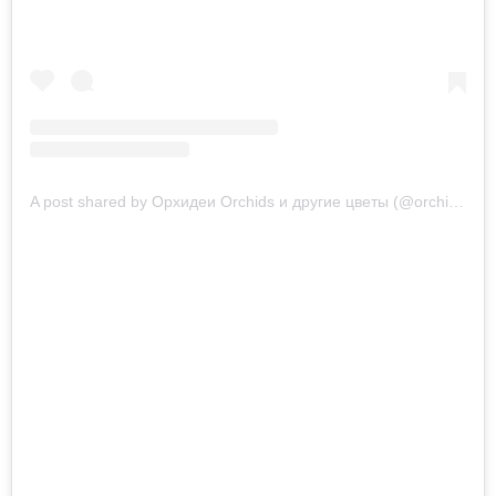
A post shared by Орхидеи Orchids и другие цветы (@orchids_mir_flowers)