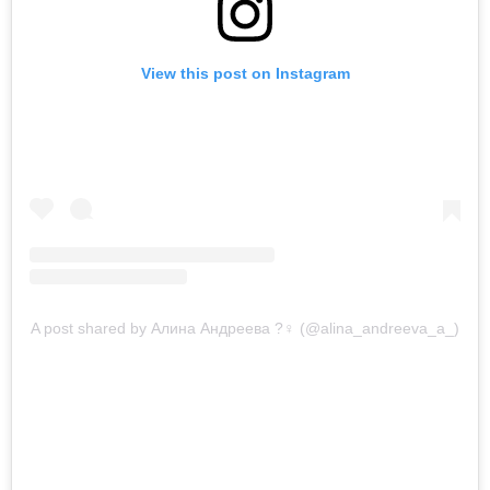
View this post on Instagram
A post shared by Алина Андреева ?️‍♀️ (@alina_andreeva_a_)