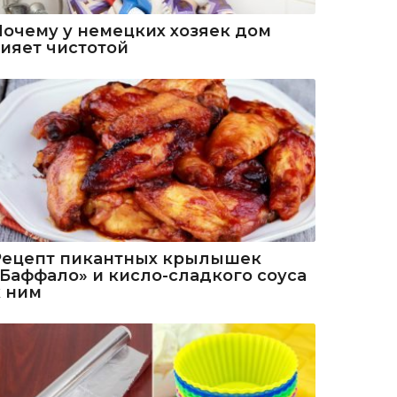
Почему у немецких хозяек дом
сияет чистотой
Рецепт пикантных крылышек
«Баффало» и кисло-сладкого соуса
к ним