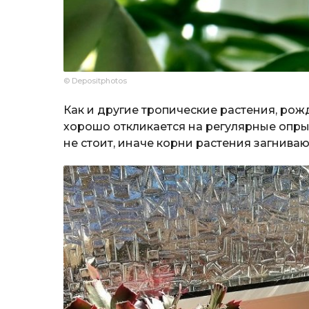
© Depositphotos
Как и другие тропические растения, ро
хорошо откликается на регулярные опры
не стоит, иначе корни растения загнивают