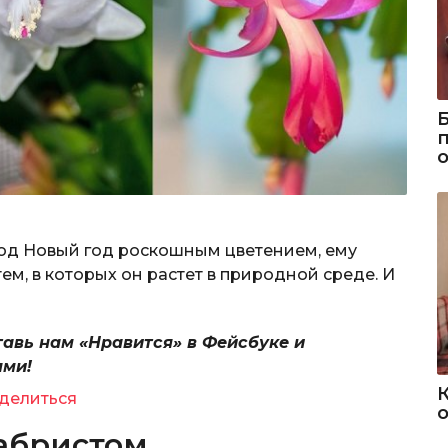
под Новый год роскошным цветением, ему
ем, в которых он растет в природной среде. И
тавь нам «Нравится» в Фейсбуке и
ями!
делиться
о
кабристом