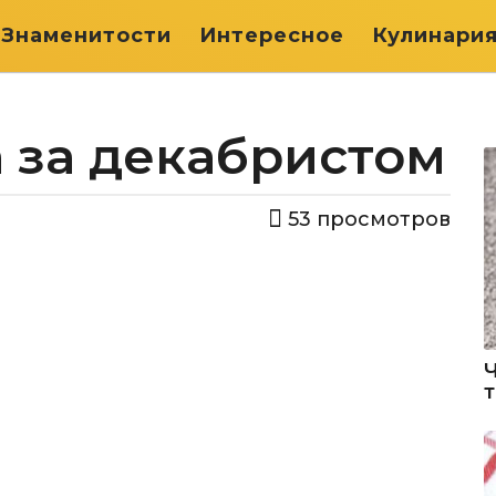
Знаменитости
Интересное
Кулинари
 за декабристом
53
просмотров