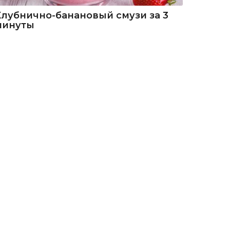
Клубнично-банановый смузи за 3
минуты