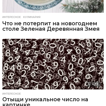
515
ИНТЕРЕСНОЕ
,
КУЛИНАРИЯ
Что не потерпит на новогоднем
столе Зеленая Деревянная Змея
4316
ИНТЕРЕСНОЕ
Отыщи уникальное число на
картинке