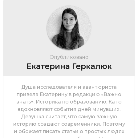
Опубликовано
Екатерина Геркалюк
Душа исследователя и авантюриста
привела Екатерину в редакцию «Важно
знать». Историка по образованию, Катю
вдохновляют события дней минувших.
Девушка считает, что самую важную
историю создают современники. Поэтому
и обожает писать статьи о простых людях