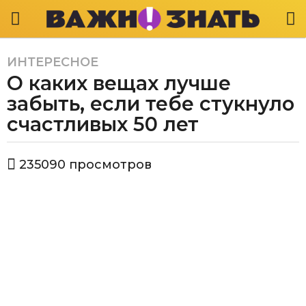
ИНТЕРЕСНОЕ
4
О каких вещах лучше
г
о
забыть, если тебе стукнуло
д
счастливых 50 лет
а
a
а
g
235090
просмотров
в
o
т
4
о
р
г
Е
о
к
д
а
а
т
е
a
р
g
и