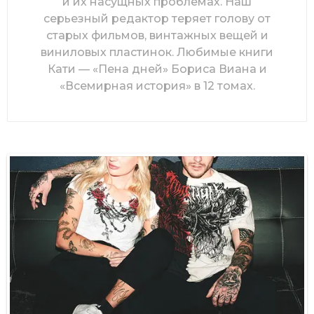
и их насущных проблемах. Наш
серьезный редактор теряет голову от
старых фильмов, винтажных вещей и
виниловых пластинок. Любимые книги
Кати — «Пена дней» Бориса Виана и
«Всемирная история» в 12 томах.