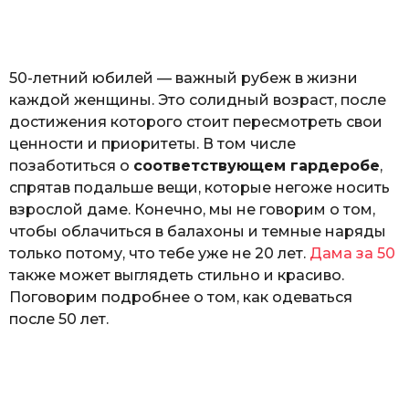
o
н
а
Г
е
50-летний юбилей — важный рубеж в жизни
р
к
каждой женщины. Это солидный возраст, после
а
достижения которого стоит пересмотреть свои
л
ценности и приоритеты. В том числе
ю
к
позаботиться о
соответствующем гардеробе
,
спрятав подальше вещи, которые негоже носить
взрослой даме. Конечно, мы не говорим о том,
чтобы облачиться в балахоны и темные наряды
только потому, что тебе уже не 20 лет.
Дама за 50
также может выглядеть стильно и красиво.
Поговорим подробнее о том, как одеваться
после 50 лет.