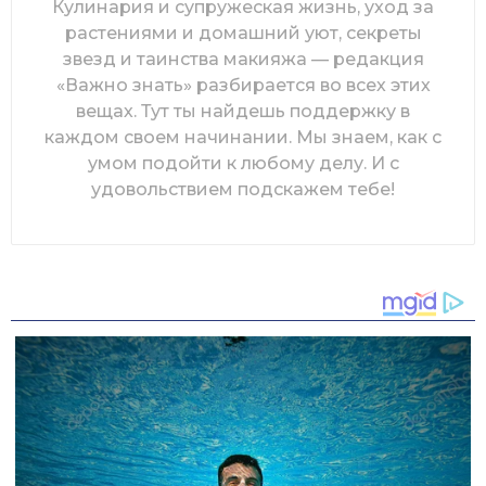
Кулинария и супружеская жизнь, уход за
растениями и домашний уют, секреты
звезд и таинства макияжа — редакция
«Важно знать» разбирается во всех этих
вещах. Тут ты найдешь поддержку в
каждом своем начинании. Мы знаем, как с
умом подойти к любому делу. И с
удовольствием подскажем тебе!