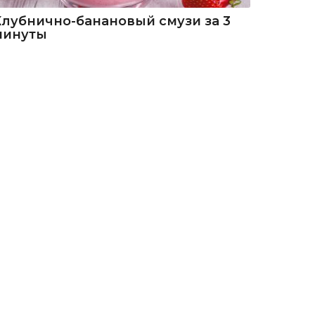
Клубнично-банановый смузи за 3
минуты