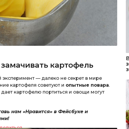
 замачивать картофель
 эксперимент — далеко не секрет в мире
ние картофеля советуют и
опытные повара
.
е дает картофелю портиться и овощи могут
тавь нам «Нравится» в Фейсбуке и
ями!
делиться