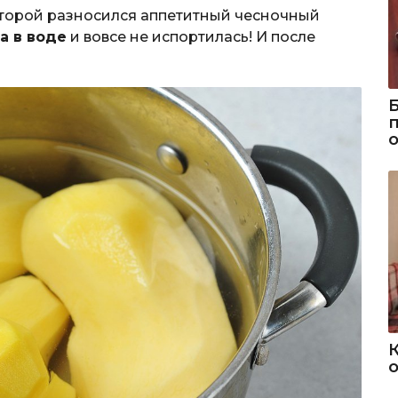
которой разносился аппетитный чесночный
а в воде
и вовсе не испортилась! И после
о