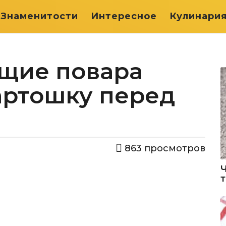
Знаменитости
Интересное
Кулинари
ющие повара
артошку перед
863
просмотров