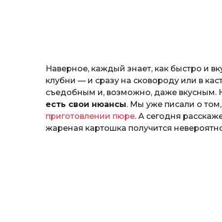
т
o
е
р
и
н
а
Г
Наверное, каждый знает, как быстро и в
е
р
клубни — и сразу на сковороду или в ка
к
съедобным и, возможно, даже вкусным. 
а
есть свои нюансы
. Мы уже писали о то
л
приготовлении пюре
. А сегодня расска
ю
к
жареная картошка получится невероятно