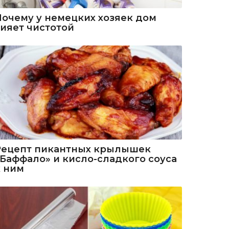
Почему у немецких хозяек дом
сияет чистотой
Рецепт пикантных крылышек
«Баффало» и кисло-сладкого соуса
к ним