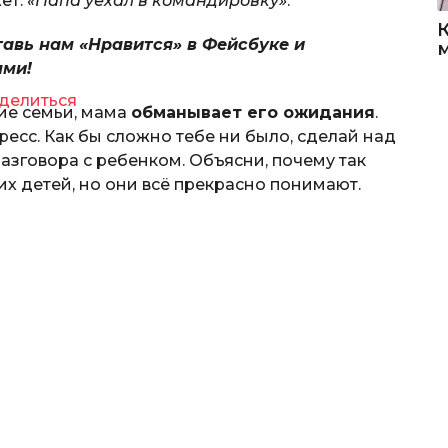
ет:
«Папа уехал в командировку»
.
тавь нам «Нравится» в Фейсбуке и
ями!
делиться
ие семьи, мама
обманывает его ожидания
.
есс. Как бы сложно тебе ни было, сделай над
разговора с ребенком. Объясни, почему так
х детей, но они всё прекрасно понимают.