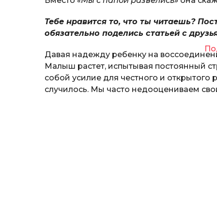
Вместо
«Мы с папой развелись»
она скаж
Тебе нравится то, что ты читаешь? Пос
обязательно поделись статьей с друзь
По
Давая надежду ребенку на воссоединен
Малыш растет, испытывая постоянный стр
собой усилие для честного и открытого 
случилось. Мы часто недооцениваем свои