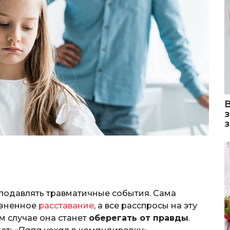
м
 подавлять травматичные события. Сама
езненное
расставание
, а все расспросы на эту
м случае она станет
оберегать от правды
.