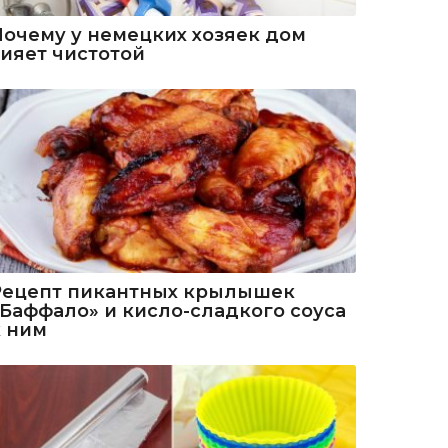
Почему у немецких хозяек дом
сияет чистотой
Рецепт пикантных крылышек
«Баффало» и кисло-сладкого соуса
к ним