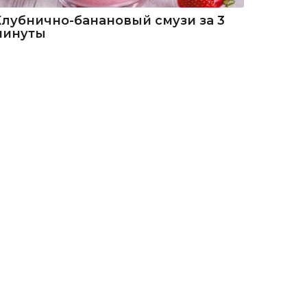
Клубнично-банановый смузи за 3
минуты