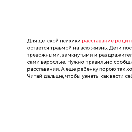
т
o
е
р
и
н
а
Г
Для детской психики
расставание родит
е
р
остается травмой на всю жизнь. Дети по
к
тревожными, замкнутыми и раздражитель
а
сами взрослые. Нужно правильно сообщит
л
расставания. А еще ребенку порою так х
ю
к
Читай дальше, чтобы узнать, как вести се