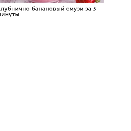
Клубнично-банановый смузи за 3
минуты