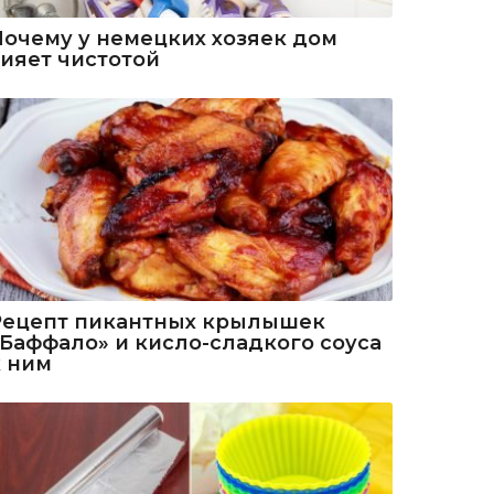
Почему у немецких хозяек дом
сияет чистотой
Рецепт пикантных крылышек
«Баффало» и кисло-сладкого соуса
к ним