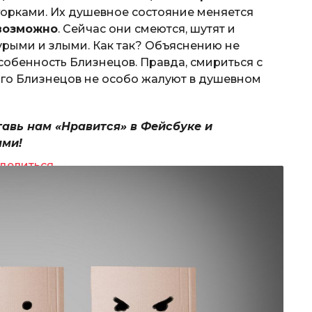
орками. Их душевное состояние меняется
евозможно
. Сейчас они смеются, шутят и
мурыми и злыми. Как так? Объяснению не
особенность Близнецов. Правда, смириться с
того Близнецов не особо жалуют в душевном
тавь нам «Нравится» в Фейсбуке и
ями!
делиться