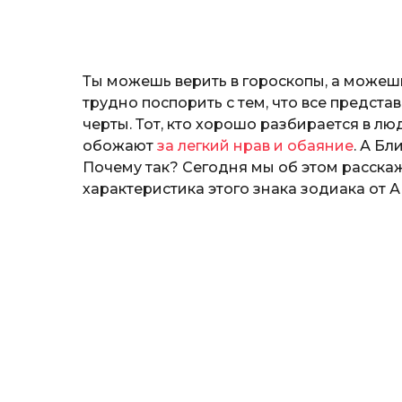
o
и
н
а
Г
Ты можешь верить в гороскопы, а можешь
е
р
трудно поспорить с тем, что все предст
к
черты. Тот, кто хорошо разбирается в люд
а
обожают
за легкий нрав и обаяние
. А Бл
л
Почему так? Сегодня мы об этом расска
ю
к
характеристика этого знака зодиака от А 