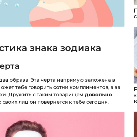
стика знака зодиака
черта
два образа. Эта черта напрямую заложена в
может тебе говорить сотни комплиментов, а за
ухи. Дружить с таким товарищем
довольно
х своих лиц он повернется к тебе сегодня.