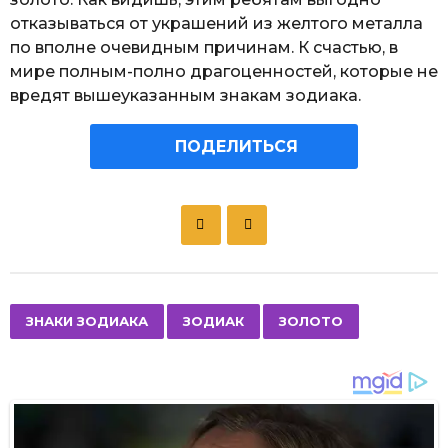
отказываться от украшений из желтого металла
по вполне очевидным причинам. К счастью, в
мире полным-полно драгоценностей, которые не
вредят вышеуказанным знакам зодиака.
ПОДЕЛИТЬСЯ
P
o
s
t
P
,
,
ЗНАКИ ЗОДИАКА
ЗОДИАК
ЗОЛОТО
a
g
i
n