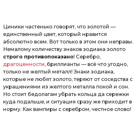
o
а
т
ь
Циники частенько говорят, что золотой —
единственный цвет, который нравится
абсолютно всем. Вот только в этом они неправы.
Немалому количеству знаков зодиака золото
строго противопоказано
! Серебро,
драгоценности
, бриллианты — всё что угодно,
только не желтый металл! Знаки зодиака,
которые не любят золото, теряют от соседства с
украшениями из желтого металла покой и сон.
Но стоит бедолагам убрать кольца да сережки
куда подальше, и ситуация сразу же приходит в
норму. Как вампиры с серебром, честное слово!