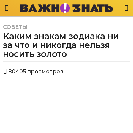
СОВЕТЫ
4
Каким знакам зодиака ни
г
о
за что и никогда нельзя
д
носить золото
а
a
а
g
80405
просмотров
в
o
т
4
о
р
г
В
о
а
д
ж
а
н
о
a
з
g
н